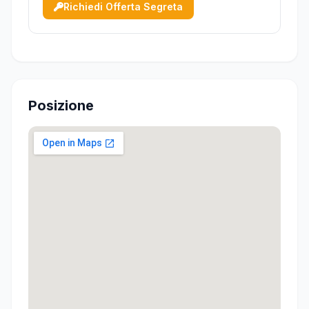
servizi con doccia; Tutte le camere dispongono
Richiedi Offerta Segreta
di servizi privati, aria condizionata, tv, minibar,
asciugacapelli; ...
Posizione