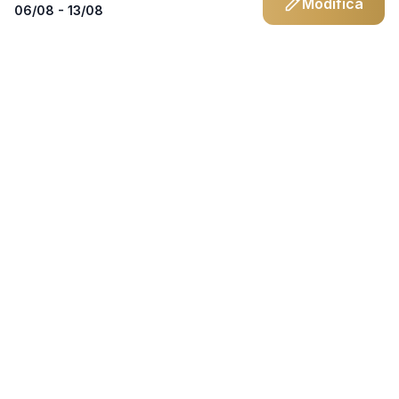
Modifica
06/08 - 13/08
Assistenza
0823.436313
info@artustour.it
Chatta su WhatsApp
Destinazioni
Calabria
Basilicata