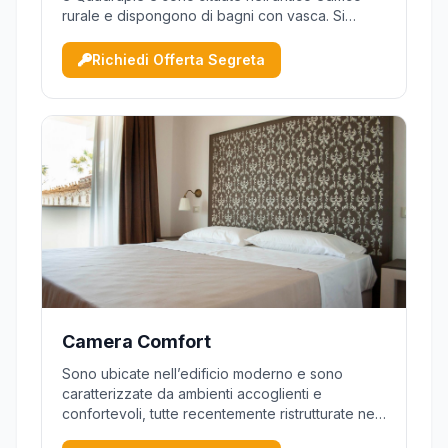
rurale e dispongono di bagni con vasca. Si
caratterizzano da alti soffitti e dispongono di
vasca da bagno, alcune di queste con letto a
Richiedi Offerta Segreta
baldacchino. Tutte le camere dispongono di
servizi privati, aria co...
Camera Comfort
Sono ubicate nell’edificio moderno e sono
caratterizzate da ambienti accoglienti e
confortevoli, tutte recentemente ristrutturate nei
bagni e molte anche negli arredi e corredati di