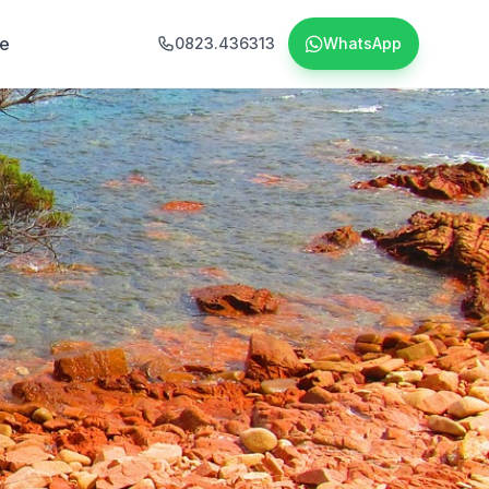
ie
0823.436313
WhatsApp