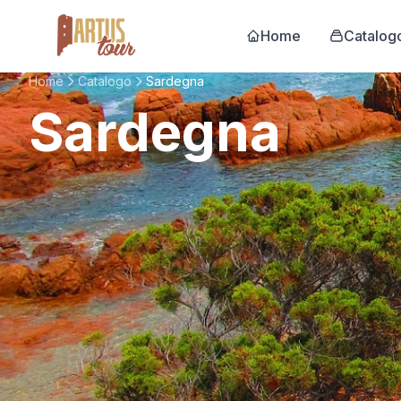
Home
Catalog
Home
Catalogo
Sardegna
Sardegna