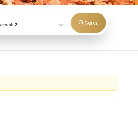
Cerca
cipanti
2