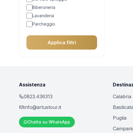
Biberoneria
Lavanderia
Parcheggio
Intolleranze Alimentari
Animali Ammessi
Applica filtri
Piscina
Ristorante
Centro Wellness
Wifi
Assistenza
Destinaz
0823.436313
Calabria
info@artustour.it
Basilicat
Puglia
Chatta su WhatsApp
Campani