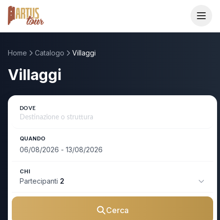
Home
Catalogo
Villaggi
Home
Villaggi
Catalogo
DOVE
Destinazioni
QUANDO
I Consigliati
CHI
Partecipanti
2
Area Agenzie
Cerca