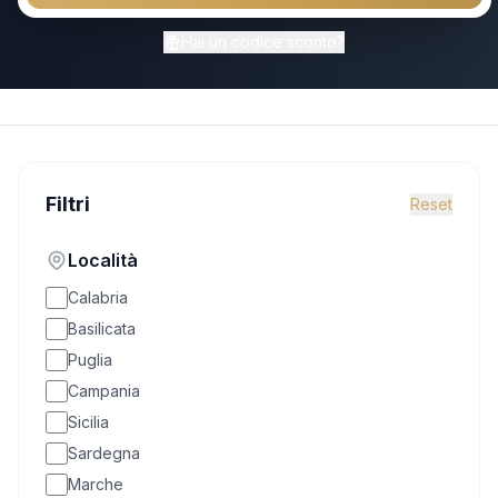
Chiama
WhatsApp
Hai un codice sconto?
Filtri
Reset
Località
Calabria
Basilicata
Puglia
Campania
Sicilia
Sardegna
Marche