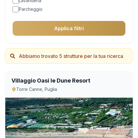
Lavanderia
Parcheggio
Intolleranze Alimentari
Animali Ammessi
Applica filtri
Piscina
Ristorante
Centro Wellness
Abbiamo trovato 5 strutture per la tua ricerca
Wifi
Villaggio Oasi le Dune Resort
Torre Canne, Puglia