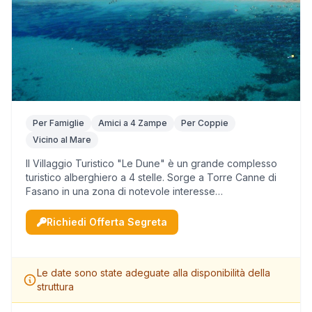
Per Famiglie
Amici a 4 Zampe
Per Coppie
Vicino al Mare
II Villaggio Turistico "Le Dune" è un grande complesso
turistico alberghiero a 4 stelle. Sorge a Torre Canne di
Fasano in una zona di notevole interesse
storico/culturale e ambientale della Regione Puglia. Si
affaccia direttamente sul mare che lam...
Richiedi Offerta Segreta
Le date sono state adeguate alla disponibilità della
struttura