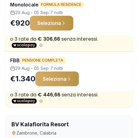
Monolocale
FORMULA RESIDENCE
29 Aug - 05 Sep
|
7 notti
€920
Seleziona
FBB
PENSIONE COMPLETA
29 Aug - 05 Sep
|
7 notti
€1.340
Seleziona
BV Kalafiorita Resort
Zambrone, Calabria