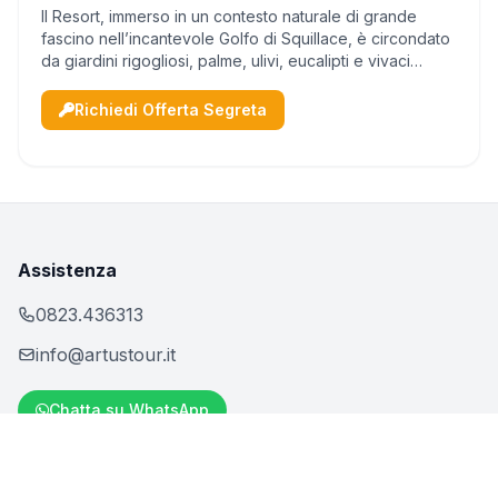
Il Resort, immerso in un contesto naturale di grande
fascino nell’incantevole Golfo di Squillace, è circondato
da giardini rigogliosi, palme, ulivi, eucalipti e vivaci
bouganville che colorano ogni angolo. La struttura,
composta da un corpo centra...
Richiedi Offerta Segreta
Assistenza
0823.436313
info@artustour.it
Chatta su WhatsApp
Destinazioni