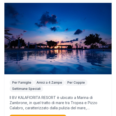
Per Famiglie
Amici a 4 Zampe
Per Coppie
Settimane Speciali
Il BV KALAFIORITA RESORT è ubicato a Marina di
Zambrone, in quel tratto di mare tra Tropea e Pizzo
Calabro, caratterizzato dalla pulizia del mare,
incontaminato e pulito, è adagiato sul territorio marino