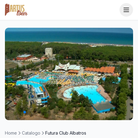
Home
Catalogo
Destinazioni
I Consigliati
1 / 19
Area Agenzie
Home
Catalogo
Futura Club Albatros