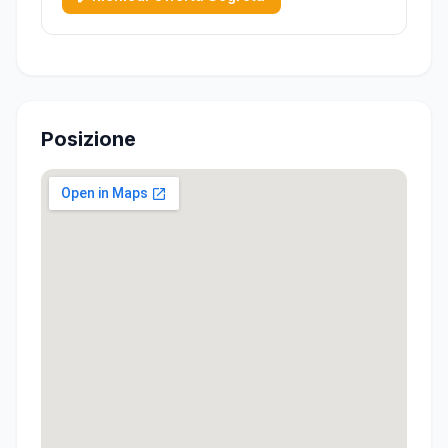
asciugacapelli, cassaforte, telefono, TV e
minibar (riempimento su r...
Posizione