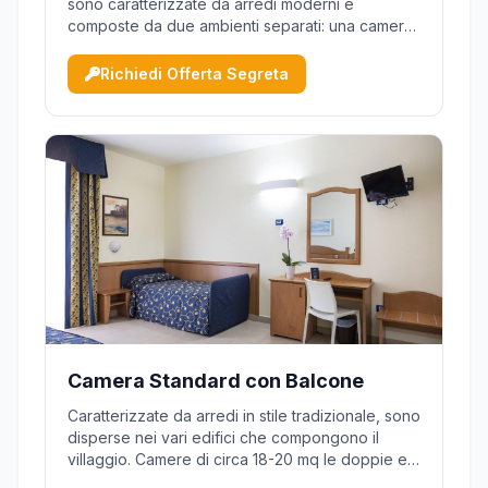
sono caratterizzate da arredi moderni e
composte da due ambienti separati: una camera
con letto matrimoniale ed un soggiorno con
poltrone letto. Le suite dispongono di balcone
Richiedi Offerta Segreta
oppure di piccolo patio, attrezzati con sedie e
tavolino.
Camera Standard con Balcone
Caratterizzate da arredi in stile tradizionale, sono
disperse nei vari edifici che compongono il
villaggio. Camere di circa 18-20 mq le doppie e
circa 22 mq le quadruple con divano letto a