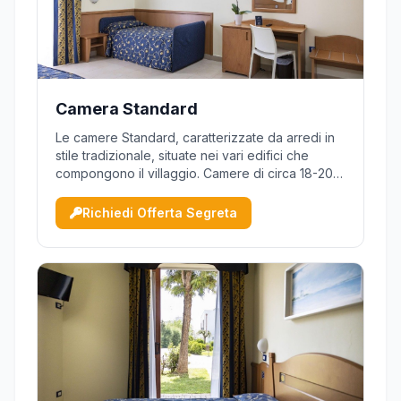
Camera Standard
Le camere Standard, caratterizzate da arredi in
stile tradizionale, situate nei vari edifici che
compongono il villaggio. Camere di circa 18-20
mq le doppie e circa 22 mq le quadruple con
divano letto a castello, fornite di aria
Richiedi Offerta Segreta
condizionata, asciugacapelli, cassaforte,
telefono, TV e minibar (ri...