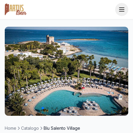
Home
Catalogo
Destinazioni
I Consigliati
1 / 11
Area Agenzie
Home
Catalogo
Blu Salento Village