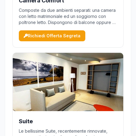
Camera Comfort
Composte da due ambienti separati: una camera
con letto matrimoniale ed un soggiorno con
poltrone letto. Dispongono di balcone oppure di
piccolo patio, attrezzati con sedie e tavolino. Le
camere sono fornite di aria condizionata,
Richiedi Offerta Segreta
asciugacapelli, cassaforte, telefono, tv e minibar
(riempimento su ...
Suite
Le bellissime Suite, recentemente rinnovate,