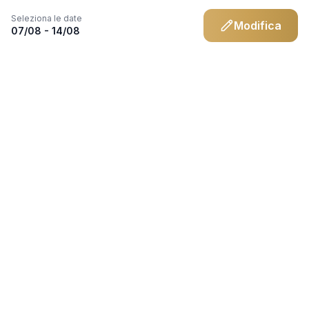
Seleziona le date
Modifica
07/08 - 14/08
Assistenza
0823.436313
info@artustour.it
Chatta su WhatsApp
Destinazioni
Calabria