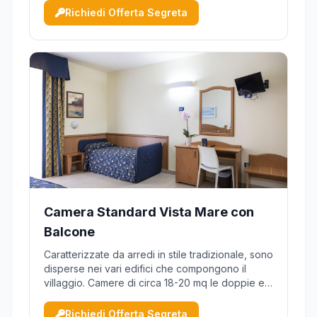
castello, fornite di aria condizionata,
Richiedi Offerta Segreta
asciugacapelli, cassaforte, telefono, TV e
minibar (riempimento su r...
Camera Standard Vista Mare con
Balcone
Caratterizzate da arredi in stile tradizionale, sono
disperse nei vari edifici che compongono il
villaggio. Camere di circa 18-20 mq le doppie e
circa 22 mq le quadruple con divano letto a
castello, fornite di aria condizionata,
Richiedi Offerta Segreta