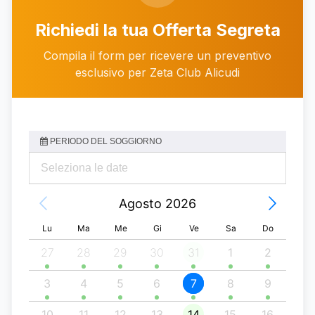
Chiama
WhatsApp
Richiedi la tua Offerta Segreta
Compila il form per ricevere un preventivo
esclusivo per Zeta Club Alicudi