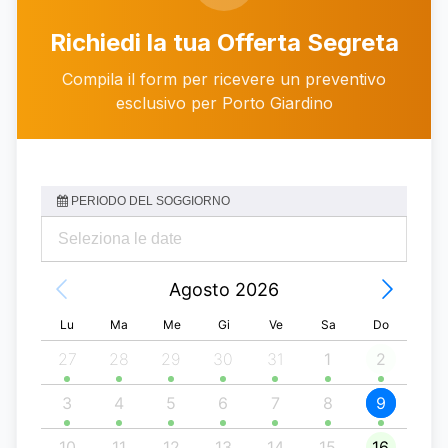
Chiama
WhatsApp
Richiedi la tua Offerta Segreta
Compila il form per ricevere un preventivo
esclusivo per Porto Giardino