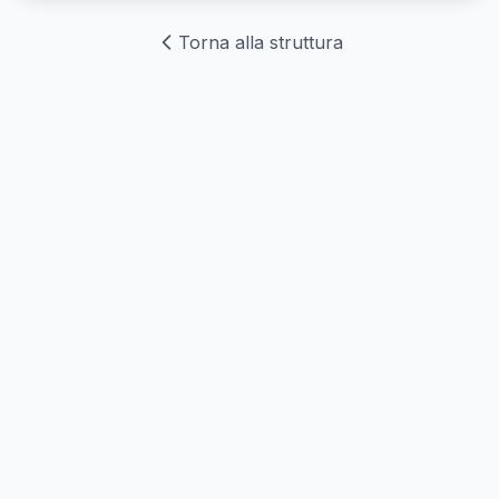
Torna alla struttura