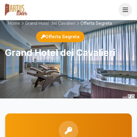
Home
Grand Hotel dei Cavalieri
Offerta Segreta
Home
Offerta Segreta
Grand Hotel dei Cavalieri
Catalogo
Destinazioni
I Consigliati
Area Agenzie