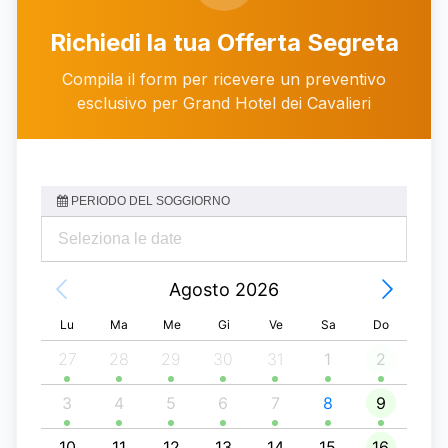
Chiama
WhatsApp
Richiedi la tua Offerta Segreta
Compila il form per ricevere un preventivo
esclusivo per Grand Hotel dei Cavalieri