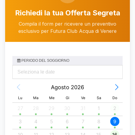
Chiama
WhatsApp
Richiedi la tua Offerta Segreta
Compila il form per ricevere un preventivo
esclusivo per Futura Club Acqua di Venere